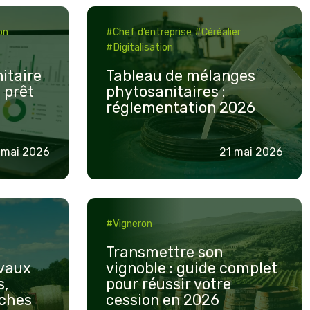
Tableau
on
#Chef d’entreprise
#Céréalier
de
#Digitalisation
mélanges
phytosanitaires
itaire
Tableau de mélanges
 prêt
phytosanitaires :
:
réglementation 2026
réglementation
2026
 mai 2026
21 mai 2026
Transmettre
#Vigneron
son
vignoble
Transmettre son
:
avaux
vignoble : guide complet
s,
pour réussir votre
guide
rches
cession en 2026
complet