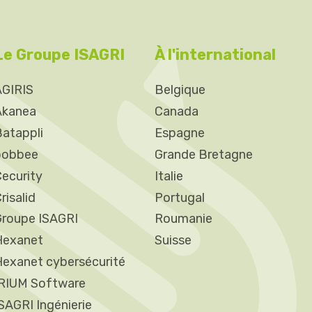
Le Groupe ISAGRI
À l'international
AGIRIS
Belgique
Akanea
Canada
atappli
Espagne
bobbee
Grande Bretagne
ecurity
Italie
risalid
Portugal
Groupe ISAGRI
Roumanie
Hexanet
Suisse
exanet cybersécurité
IRIUM Software
SAGRI Ingénierie