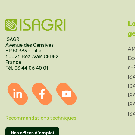
Lo
ge
ISAGRI
Avenue des Censives
AM
BP 50333 - Tillé
60026 Beauvais CEDEX
Ec
France
e-
Tél. 03 44 06 40 01
IS
IS
IS
IS
IS
Recommandations techniques
Nos offres d'emploi