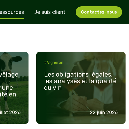
essources
Je suis client
Contactez-nous
Les
#Vigneron
obligations
légales,
-vêlage
Les obligations légales,
les
a
les analyses et la qualité
r une
du vin
analyses
ité en
et
la
qualité
uillet 2026
22 juin 2026
du
vin