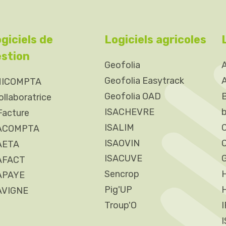
giciels de
Logiciels agricoles
stion
Geofolia
Geofolia Easytrack
ICOMPTA
Geofolia OAD
B
ollaboratrice
ISACHEVRE
Facture
ISALIM
C
ACOMPTA
ISAOVIN
C
AETA
ISACUVE
AFACT
Sencrop
APAYE
Pig'UP
H
AVIGNE
Troup'O
I