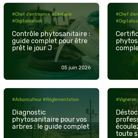
vins au chai en
Contrôle
Certificatio
dans
Précautions
et
version full web
#Chef d’entreprise
#Céréalier
#Chef d’en
phytosanitaire
phytosanita
la
optimiser
#Digitalisation
#Digitalisa
Éleveur
:
:
mise
votre
guide
le
en
Contrôle phytosanitaire :
Certifi
performanc
guide complet pour être
phytosa
complet
guide
place
?
Facture
prêt le jour J
comple
pour
complet
et
électronique
Arboriculteur
être
2026
la
prêt
conception
05 juin 2026
le
de
jour
solutions
Maraîcher
Diagnostic
Déstockag
J
adaptées
#Arboriculteur
#Réglementation
#Vigneron
phytosanitaire
de
à
pour
vins
vos
Diagnostic
Déstoc
vos
pour
phytosanitaire pour vos
profess
besoins.
ETA
arbres : le guide complet
écoule
arbres
professionn
toute s
:
viticoles
Découvrez