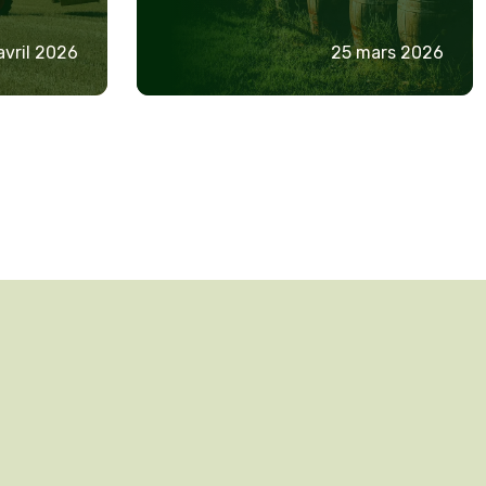
pour
réussir
avril 2026
25 mars 2026
votre
cession
en
2026