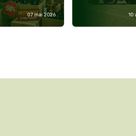
agricoles)
:
07 mai 2026
10 
statuts,
fiscalité
et
démarches