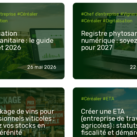
Pilotez votre
n
Registre
régulièrement
meilleure
irrigation
treprise
#Céréalier
#Chef d’entreprise
#Vigner
ire
phytosanitaire
pour
rentabilité
OAD
tion
#Céréalier
#Digitalisation
numérique
accompagner
Agricole
en
Luttez contre les
:
cation
Registre phytosan
nos objectifs
e
élevage
maladies de vos
nitaire : le guide
numérique : soyez
soyez
de croissance.
cultures
t 2026
pour 2027
prêt
Trouvez le
pour
poste qui vous
2027
26 mai 2026
22
correspond et
postulez !
e
Créer
Postulez sur
#Céréalier
#ETA
une
emploi.isagri.fr
ETA
kage de vins pour
Créer une ETA
(entreprise
ionnels viticoles :
(entreprise de tr
z vos stocks en
agricoles) : statut
els
de
érénité
fiscalité et déma
travaux