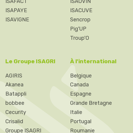
ISAFACT
ISAOVIN
ISAPAYE
ISACUVE
ISAVIGNE
Sencrop
Pig'UP
Troup'O
Le Groupe ISAGRI
À l'international
AGIRIS
Belgique
Akanea
Canada
Batappli
Espagne
bobbee
Grande Bretagne
Cecurity
Italie
Crisalid
Portugal
Groupe ISAGRI
Roumanie