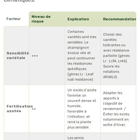
Niveau de
Facteur
Explication
Recommandations
risque
Certaines
Choisir des
variétés sont très
variétés
sensibles. Le
tolérantes ou
champignon
avec résistance
Sensibilité
évolue vite et
+++
partielle (gènes
variétale
peut contourner
Lr : Lr34, Lr46).
les résistances
Suivre les
spécifiques
notations
(gènes Lr : Leaf
ARVALIS.
rust resistance)
Un excès d’azote
Adapter les
favorise un
apports à
couvert dense et
l’objectif de
Fertilisation
humide,
++
rendement. /
azotée
favorable à
Éviter les excès,
l’infection, et
notamment en
rend la plante
sortie d’hiver.
plus sensible.
Les semis