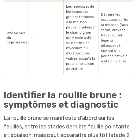
Les repousses de
blé issues des
Détruire les
graines tombées
repousses après
à la moisson
la moisson (faux
peuvent héberger
semis, broyage,
le champignon
Présence
travail du sol
de
+
qui y reste actif
léger si
repousses
sous forme de
nécessaire).
mycélium ou
Surtout si la
d’urédospores
période estivale
viables, jusqu’à la
a été pluvieuse.
prochaine saison
de culture.
Identifier la rouille brune :
symptômes et diagnostic
La rouille brune se manifeste d’abord sur les
feuilles
, entre les stades
dernière feuille pointante
et
épiaison
, mais peut apparaître plus tôt (stade 2