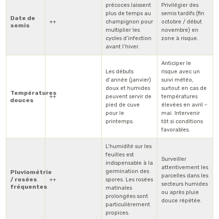
précoces laissent
Privilégier des
plus de temps au
semis tardifs (fin
Date de
++
champignon pour
octobre / début
semis
multiplier les
novembre) en
cycles d’infection
zone à risque.
avant l’hiver.
Anticiper le
Les débuts
risque avec un
d’année (janvier)
suivi météo,
doux et humides
surtout en cas de
Températures
++
peuvent servir de
températures
douces
pied de cuve
élevées en avril –
pour le
mai. Intervenir
printemps.
tôt si conditions
favorables.
L’humidité sur les
feuilles est
Surveiller
indispensable à la
attentivement les
germination des
Pluviométrie
parcelles dans les
/ rosées
++
spores. Les rosées
secteurs humides
fréquentes
matinales
ou après pluie
prolongées sont
douce répétée.
particulièrement
propices.