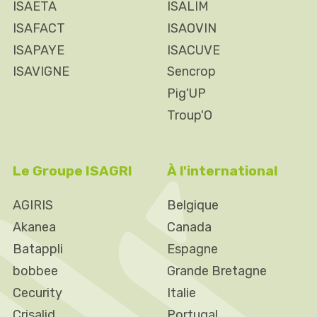
ISAETA
ISALIM
ISAFACT
ISAOVIN
ISAPAYE
ISACUVE
ISAVIGNE
Sencrop
Pig'UP
Troup'O
Le Groupe ISAGRI
À l'international
AGIRIS
Belgique
Akanea
Canada
Batappli
Espagne
bobbee
Grande Bretagne
Cecurity
Italie
Crisalid
Portugal