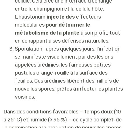
cellule. Cela crée une
interface d’échange
entre le champignon et la cellule hôte.
L’haustorium
injecte des
effecteurs
moléculaires
pour détourner le
métabolisme de la plante
à son profit, tout
en échappant à ses défenses naturelles.
Sporulation
: après quelques jours, l’infection
se manifeste visuellement par des
lésions
appelées
urédinies,
les fameuses petites
pustules orange-rouille à la surface des
feuilles. Ces urédinies libèrent
des milliers de
nouvelles spores
, prêtes à infecter les plantes
voisines.
Dans des conditions favorables —
temps doux (10
à 25 °C) et humide (> 95 %)
— ce cycle complet, de
la germination à la production de nouvelles spores,