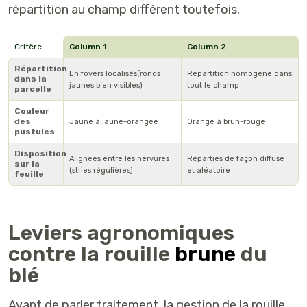
répartition au champ
diffèrent toutefois.
Critère
Column 1
Column 2
Répartition
En foyers localisés(ronds
Répartition homogène dans
dans la
jaunes bien visibles)
tout le champ
parcelle
Couleur
des
Jaune à jaune-orangée
Orange à brun-rouge
pustules
Disposition
Alignées entre les nervures
Réparties de façon diffuse
sur la
(stries régulières)
et aléatoire
feuille
Leviers agronomiques
contre la rouille
brune
du
blé
Avant de parler traitement, la gestion de la rouille