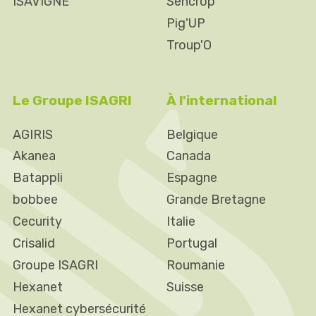
ISAVIGNE
Sencrop
Pig'UP
Troup'O
Le Groupe ISAGRI
À l'international
AGIRIS
Belgique
Akanea
Canada
Batappli
Espagne
bobbee
Grande Bretagne
Cecurity
Italie
Crisalid
Portugal
Groupe ISAGRI
Roumanie
Hexanet
Suisse
Hexanet cybersécurité