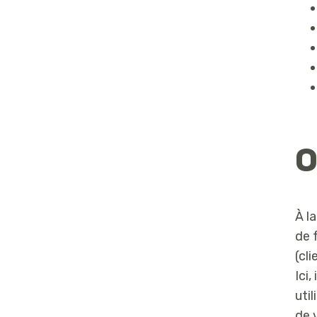
O
À l
de 
(cl
Ici
uti
de 