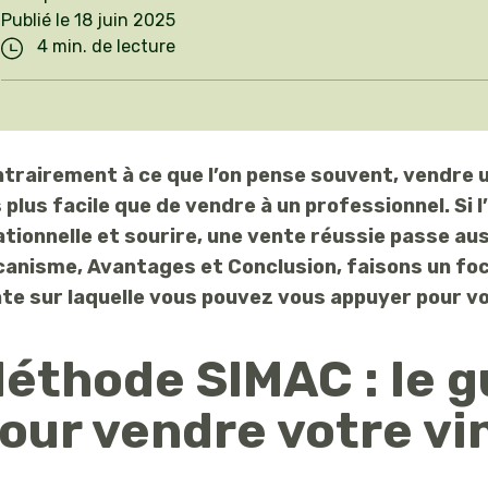
Pilotez votre
Publié le 18 juin 2025
régulièrement
irrigation
4 min. de lecture
pour
OAD
accompagner
Agricole
Luttez contre les
nos objectifs
maladies de vos
de croissance.
cultures
trairement à ce que l’on pense souvent, vendre une
Trouvez le
 plus facile que de vendre à un professionnel. Si 
poste qui vous
ationnelle et sourire, une vente réussie passe aus
correspond et
anisme, Avantages et Conclusion, faisons un foc
postulez !
te sur laquelle vous pouvez vous appuyer pour vo
Postulez sur
emploi.isagri.fr
éthode SIMAC : le g
our vendre votre vi