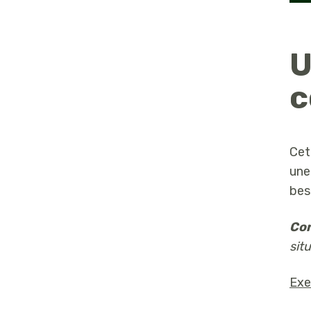
U
c
Cet
une
bes
Con
sit
Exe