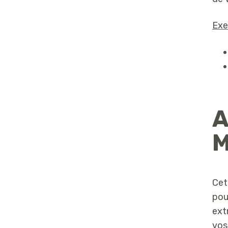
Exe
A
M
Cet
pou
ext
vos