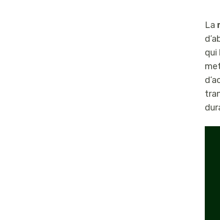
ISAGRI Ingénierie
La
d’a
qui
met
d’ac
tra
dur