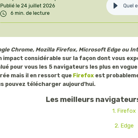
Pilotez votre
Publié le 24 juillet 2026
Quel e
régulièrement
irrigation
6 min. de lecture
pour
OAD
accompagner
Agricole
Luttez contre les
nos objectifs
maladies de vos
de croissance.
cultures
gle Chrome, Mozilla Firefox, Microsoft Edge ou Int
Trouvez le
n impact considérable sur la façon dont vous exp
poste qui vous
lué pour vous les 5 navigateurs les plus en vogu
correspond et
rée mais il en ressort que
Firefox
est probableme
postulez !
s pouvez télécharger aujourd'hui.
Postulez sur
Les meilleurs navigateurs
emploi.isagri.fr
1. Firefox
2. Edge