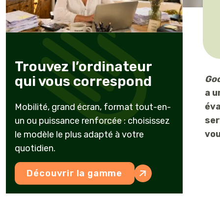
vins au chai en
dans
version full web
la
Éleveur
mise
en
Trouvez l’ordinateur
place
Facture
qui vous correspond
Goo
et
électronique
Arboriculteur
a u
la
éva
Mobilité, grand écran, format tout-en-
conception
ser
un ou puissance renforcée : choisissez
de
vou
le modèle le plus adapté à votre
solutions
Maraîcher
quotidien.
adaptées
à
Découvrir la gamme
vos
besoins.
ETA
Découvrez