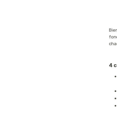
ISAGRI Ingénierie
Bien
fon
cha
4 c