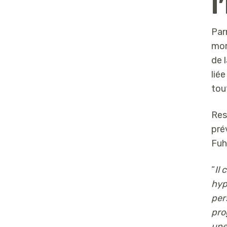
l
Par
mor
de 
lié
tou
Res
pré
Fuh
“
Il
hyp
per
pro
une