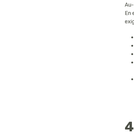
Au-
En 
exi
4