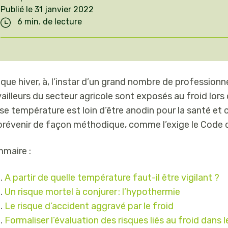
Pilotez votre
Publié le 31 janvier 2022
régulièrement
irrigation
6 min. de lecture
pour
OAD
accompagner
Agricole
Luttez contre les
nos objectifs
maladies de vos
de croissance.
cultures
que hiver, à, l’instar d’un grand nombre de professionne
Trouvez le
ailleurs du secteur agricole sont exposés au froid lors de
poste qui vous
se température est loin d’être anodin pour la santé et 
correspond et
prévenir de façon méthodique, comme l’exige le Code du
postulez !
maire :
Postulez sur
emploi.isagri.fr
A partir de quelle température faut-il être vigilant ?
Un risque mortel à conjurer : l’hypothermie
Le risque d’accident aggravé par le froid
Formaliser l’évaluation des risques liés au froid dans