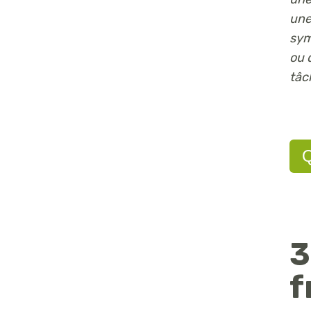
une
sym
ou 
tâc
Q
3
f