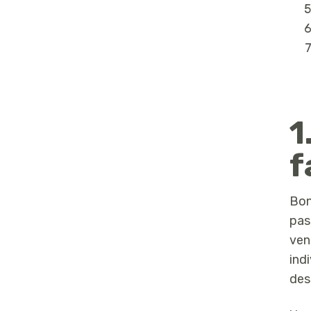
ISAGRI Ingénierie
1
f
Bon
pas
ven
ind
des