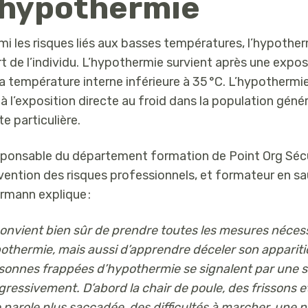
’hypothermie
mi les risques liés aux basses températures, l’hypotherm
t de l’individu. L’hypothermie survient après une expo
la température interne inférieure à 35 °C. L’hypothermi
e à l’exposition directe au froid dans la population génér
te particulière.
ponsable du département formation de Point Org Sécuri
vention des risques professionnels, et formateur en sa
rmann explique :
 convient bien sûr de prendre toutes les mesures néce
othermie, mais aussi d’apprendre déceler son appariti
sonnes frappées d’hypothermie se signalent par une 
gressivement. D’abord la chair de poule, des frissons 
 parole plus saccadée, des difficultés à marcher, une 