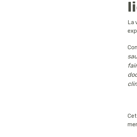
l
La 
exp
Com
sau
fai
doc
cli
Cet
men