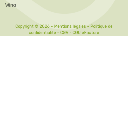
Wino
Copyright © 2026 -
Mentions légales
-
Politique de
confidentialité
-
CGV
-
CGU eFacture