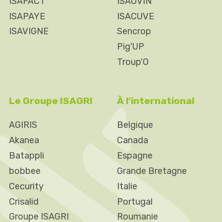
ISAFACT
ISAOVIN
ISAPAYE
ISACUVE
ISAVIGNE
Sencrop
Pig'UP
Troup'O
Le Groupe ISAGRI
À l'international
AGIRIS
Belgique
Akanea
Canada
Batappli
Espagne
bobbee
Grande Bretagne
Cecurity
Italie
Crisalid
Portugal
Groupe ISAGRI
Roumanie