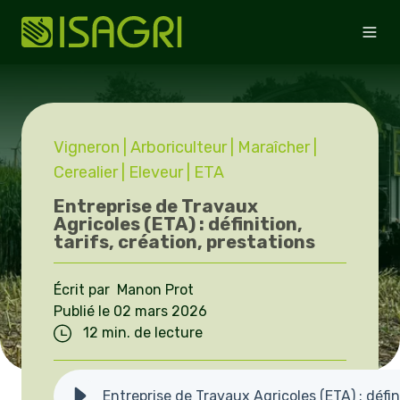
Vigneron
| Arboriculteur
| Maraîcher
|
Cerealier
| Eleveur
| ETA
Entreprise de Travaux
Agricoles (ETA) : définition,
tarifs, création, prestations
Écrit par Manon Prot
Publié le 02 mars 2026
12 min. de lecture
Entreprise de Travaux Agricoles (ETA) : défini