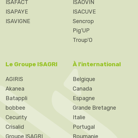
ISAFACT
ISAOVIN
ISAPAYE
ISACUVE
ISAVIGNE
Sencrop
Pig'UP
Troup'O
Le Groupe ISAGRI
À l'international
AGIRIS
Belgique
Akanea
Canada
Batappli
Espagne
bobbee
Grande Bretagne
Cecurity
Italie
Crisalid
Portugal
Groupe ISAGRI
Roumanie