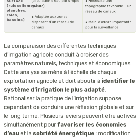
surface
(circulation d’eau par simple
● Nécessite une
(ruissellement,
gravité)
topographie favorable + un
planches,
réseau de canaux
raies,
● Adaptée aux zones
bassins)
disposant d’un réseau de
● Main-d’œuvre importante
canaux
pour la surveillance
La comparaison des différentes techniques
d’irrigation agricole conduit à croiser des
paramètres naturels, techniques et économiques.
Cette analyse se mène à l’échelle de chaque
exploitation agricole et doit aboutir à
identifier le
système d’irrigation le plus adapté
.
Rationaliser la pratique de l’irrigation suppose
cependant de conduire une réflexion globale et sur
le long terme. Plusieurs leviers peuvent être activés
simultanément pour
favoriser les économies
d’eau
et la
sobriété énergétique
: modification