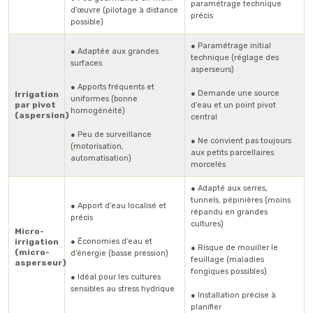
paramétrage technique
d’œuvre (pilotage à distance
précis
possible)
● Paramétrage initial
● Adaptée aux grandes
technique (réglage des
surfaces
asperseurs)
● Apports fréquents et
● Demande une source
Irrigation
uniformes (bonne
par pivot
d’eau et un point pivot
homogénéité)
(aspersion)
central
● Peu de surveillance
● Ne convient pas toujours
(motorisation,
aux petits parcellaires
automatisation)
morcelés
● Adapté aux serres,
tunnels, pépinières (moins
● Apport d’eau localisé et
répandu en grandes
précis
cultures)
Micro-
irrigation
● Économies d’eau et
● Risque de mouiller le
(micro-
d’énergie (basse pression)
feuillage (maladies
asperseur)
fongiques possibles)
● Idéal pour les cultures
sensibles au stress hydrique
● Installation précise à
planifier