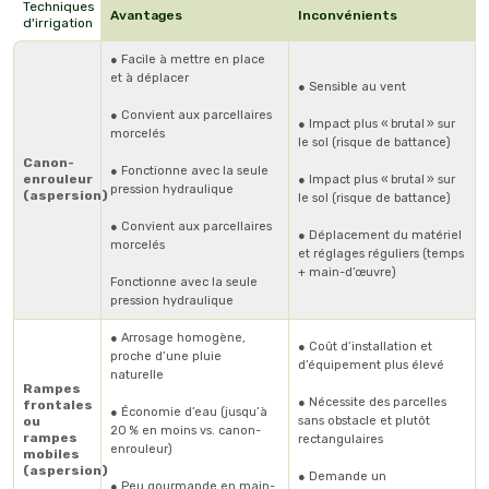
Techniques
Avantages
Inconvénients
d'irrigation
● Facile à mettre en place
et à déplacer
● Sensible au vent
● Convient aux parcellaires
● Impact plus « brutal » sur
morcelés
le sol (risque de battance)
Canon-
● Fonctionne avec la seule
enrouleur
● Impact plus « brutal » sur
pression hydraulique
(aspersion)
le sol (risque de battance)
● Convient aux parcellaires
● Déplacement du matériel
morcelés
et réglages réguliers (temps
+ main-d’œuvre)
Fonctionne avec la seule
pression hydraulique
● Arrosage homogène,
● Coût d’installation et
proche d’une pluie
d’équipement plus élevé
naturelle
Rampes
● Nécessite des parcelles
frontales
● Économie d’eau (jusqu’à
ou
sans obstacle et plutôt
20 % en moins vs. canon-
rampes
rectangulaires
enrouleur)
mobiles
(aspersion)
● Demande un
● Peu gourmande en main-