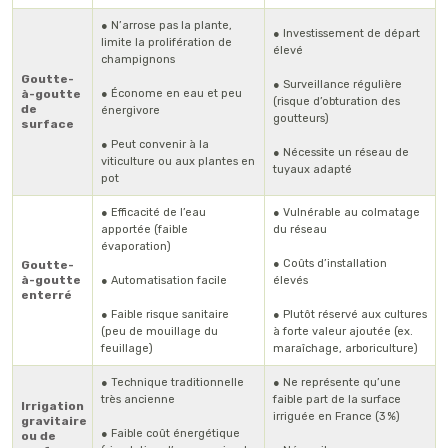
● N’arrose pas la plante,
● Investissement de départ
limite la prolifération de
élevé
champignons
Goutte-
● Surveillance régulière
à-goutte
● Économe en eau et peu
(risque d’obturation des
de
énergivore
goutteurs)
surface
● Peut convenir à la
● Nécessite un réseau de
viticulture ou aux plantes en
tuyaux adapté
pot
● Efficacité de l’eau
● Vulnérable au colmatage
apportée (faible
du réseau
évaporation)
● Coûts d’installation
Goutte-
à-goutte
● Automatisation facile
élevés
enterré
● Faible risque sanitaire
● Plutôt réservé aux cultures
(peu de mouillage du
à forte valeur ajoutée (ex.
feuillage)
maraîchage, arboriculture)
● Technique traditionnelle
● Ne représente qu’une
très ancienne
faible part de la surface
Irrigation
irriguée en France (3 %)
gravitaire
● Faible coût énergétique
ou de