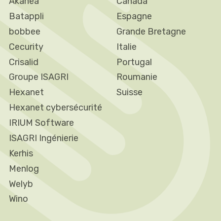
Akanea
Canada
Batappli
Espagne
bobbee
Grande Bretagne
Cecurity
Italie
Crisalid
Portugal
Groupe ISAGRI
Roumanie
Hexanet
Suisse
Hexanet cybersécurité
IRIUM Software
ISAGRI Ingénierie
Kerhis
Menlog
Welyb
Wino