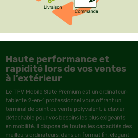
Haute performance et
rapidité lors de vos ventes
à l’extérieur
Le TPV Mobile Slate Premium est un ordinateur-
tablette 2-en-1 professionnel vous offrant un
terminal de point de vente polyvalent, à clavier
détachable pour vos besoins les plus exigeants
en mobilité. Il dispose de toutes les capacités des
meilleurs ordinateurs, dans un format fin, élégant