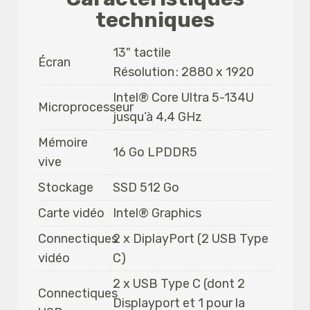
techniques
13" tactile
Écran
Résolution :
2880
x 1920
Intel®
Core
Ultra 5-134U
Microprocesseur
jusqu’à 4,4 GHz
Mémoire
16 Go LPDDR5
vive
Stockage
SSD 512 Go
Carte vidéo
Intel® Graphics
Connectiques
2 x DiplayPort (2 USB Type
vidéo
C)
2 x USB Type C (dont 2
Connectiques
Displayport et 1 pour la