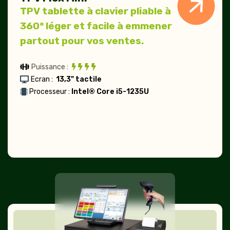
TPV tablette à clavier pliable à
360° léger et facile à emmener
partout pour vos ventes.
Puissance :
Ecran :
13,3" tactile
Processeur :
Intel® Core i5-1235U
TPVente
fixe