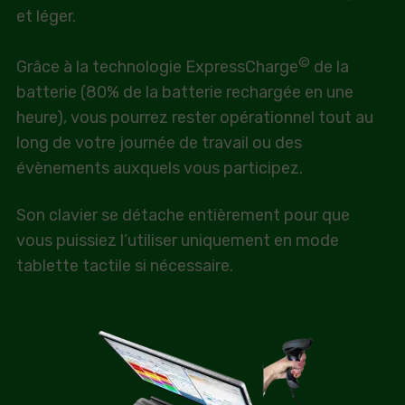
et léger.
©
Grâce à la technologie ExpressCharge
de la
batterie (80% de la batterie rechargée en une
heure), vous pourrez rester opérationnel tout au
long de votre journée de travail ou des
évènements auxquels vous participez.
Son clavier se détache entièrement pour que
vous puissiez l’utiliser uniquement en mode
tablette tactile si nécessaire.