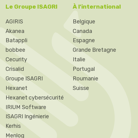
Le Groupe ISAGRI
À l'international
AGIRIS
Belgique
Akanea
Canada
Batappli
Espagne
bobbee
Grande Bretagne
Cecurity
Italie
Crisalid
Portugal
Groupe ISAGRI
Roumanie
Hexanet
Suisse
Hexanet cybersécurité
IRIUM Software
ISAGRI Ingénierie
Kerhis
Menlog